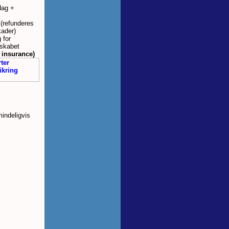
dag +
(refunderes
kader)
 for
lskabet
 insurance)
indeligvis