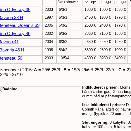
pr. uge
pr. uge
/wc+shower
pr. uge
Sun Odyssey 35
2003
6/3/1
1980 €
1800 €
1330 €
Bavaria 38 H
1997
6/3/1
2450 €
1980 €
1770 €
Beneteau Oceanis 39
2005
6/3/2
2600 €
2400 €
1770 €
Sun Odyssey 40
2002
6/3/2
2360 €
2150 €
1580 €
Bavaria 41
2004
6/3/2
2650 €
2250 €
1980 €
Bavaria 46 H
1998
8/4/2
3300 €
2600 €
1900 €
Beneteau 50
2003
10/5/4
4500 €
3950 €
3400 €
isperioder i 2016:
A
= 29/6-25/8
B
= 19/5-29/6 & 25/8- 22/9
C
= 21
22/9 - 27/10
Indkluderet i prisen:
Moms, 
håndklæder, gas, Gratis brug
gummibåd m påhængsmotor
Ikke inkluderet i prisen:
Die
Corinth kanal afgift og havne
iøvrigt (typisk 5-20 euro pr. d
Slutrengøring:
3 kahytter 80
kahytter 100 euro, 5 kahytte