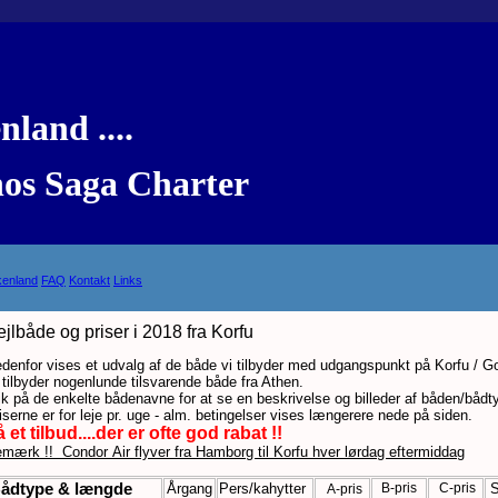
land ....
s Saga Charter
kenland
FAQ
Kontakt
Links
jlbåde og priser i 2018 fra Korfu
denfor vises et udvalg af de både vi tilbyder med udgangspunkt på Korfu / G
 tilbyder nogenlunde tilsvarende både fra Athen.
ik på de enkelte bådenavne for at se en beskrivelse og billeder af båden/bådt
iserne er for leje pr. uge - alm. betingelser vises længerere nede på siden.
 et tilbud....der er ofte god rabat !!
mærk !! Condor Air flyver fra Hamborg til Korfu hver lørdag eftermiddag
ådtype & længde
Årgang
Pers/kahytter
B-pris
C-pris
S
A-pris