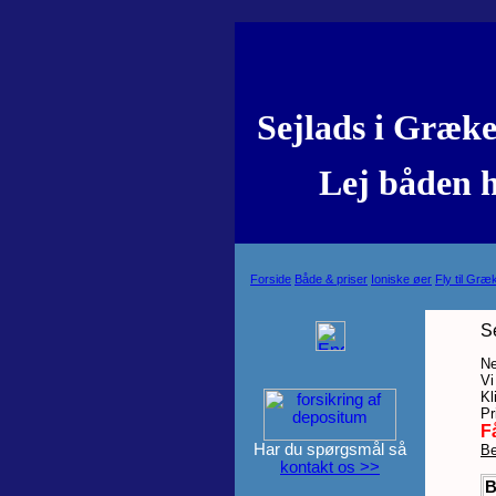
Sejlads i Græken
Lej båden ho
Forside
Både & priser
Ioniske øer
Fly til Græ
Se
Ne
Vi
Kl
Pr
Få
Har du spørgsmål så
Be
kontakt os >>
B