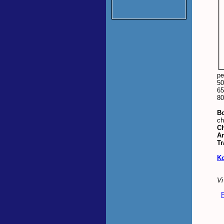
pe
50
65
80
Bo
ch
Ch
An
Tr
Ko
Vi
P