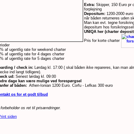
Extra:
Skipper, 150 Euro pr 
forplejning
Depositum:
1200-2000 euro 
når båden returneres uden s
Man kan evt. tegne forsikring
depositum hos forsikringsse
UNIQA her (charter deposit
Pris for korte charter
rioder
% af ugentlig rate for weekend charter
% af ugentlig rate for 4 dages charter
% af ugentlig rate for 5 dages charter
arding / check in:
Lørdag kl. 17:00 ( skal båden ikke repareres, kan man alm
ecke ind langt tidligere).
eck ud:
Senest lørdag kl. 09:00
dre dage kan være mulige ved forespørgsel
anfer af båden:
Athen-Ionian 1200 Euro. Corfu - Lefkas 300 euro
ntakt os for et godt tilbud
 forbeholder os ret til prisændringer.
rint siden