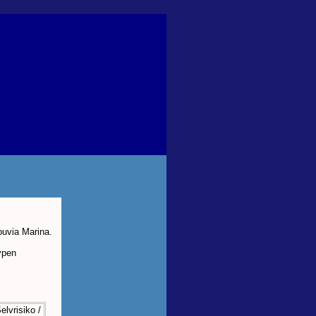
ouvia Marina.
ypen
elvrisiko /