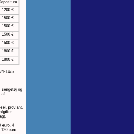
Depositum
1200 €
1500 €
1500 €
1500 €
1500 €
1800 €
1800 €
/4-19/5
sengetøj og
 af
.
sel, proviant,
afgifter
ag).
 euro, 4
r 120 euro.